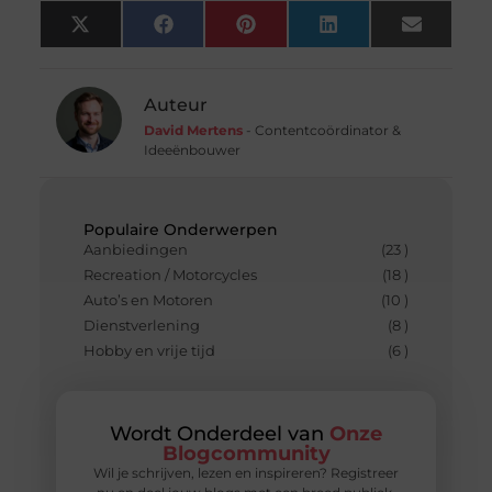
X
Facebook
Pinterest
LinkedIn
Email
(Twitter)
Auteur
David Mertens
- Contentcoördinator &
Ideeënbouwer
Populaire Onderwerpen
Aanbiedingen
(23 )
Recreation / Motorcycles
(18 )
Auto’s en Motoren
(10 )
Dienstverlening
(8 )
Hobby en vrije tijd
(6 )
Wordt Onderdeel van
Onze
Blogcommunity
Wil je schrijven, lezen en inspireren? Registreer