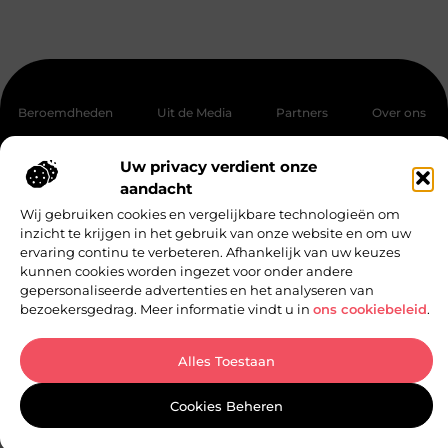
Beroemdheden
Uit de Media
Partners
Over ons
Ons team
Aanmelden
Contact
Website index
Uw privacy verdient onze
Cookiebeleid (EU)
aandacht
Kwalitatieve backlinks: de sleutel tot een betere online zichtbaarheid
Wij gebruiken cookies en vergelijkbare technologieën om
Manieren om geld te verdienen met jouw website
inzicht te krijgen in het gebruik van onze website en om uw
ervaring continu te verbeteren. Afhankelijk van uw keuzes
kunnen cookies worden ingezet voor onder andere
gepersonaliseerde advertenties en het analyseren van
Bericht
bezoekersgedrag. Meer informatie vindt u in
ons cookiebeleid
.
categorie
@2025 - www.super-moto.be. All Right Reserved.
Alles Toestaan
Cookies Beheren