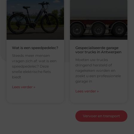
Wat is een speedpedelec?
Gespecialiseerde garage
voor trucks in Antwerpen
Steeds meer mensen
Moeten uw trucks
vragen zich af: wat is een
dringend hersteld of
speedpedelec? Deze
nagekeken worden en
snelle elektrische fiets
zoekt u een professionele
biedt
garage in
Lees verder »
Lees verder »
Vervoer en transport