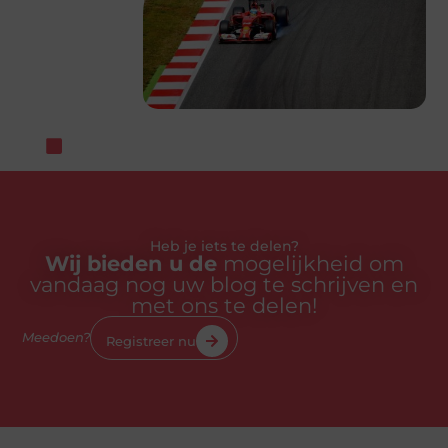
Heb je iets te delen?
Wij bieden u de
mogelijkheid om
vandaag nog uw blog te schrijven en
met ons te delen!
Meedoen?
Registreer nu