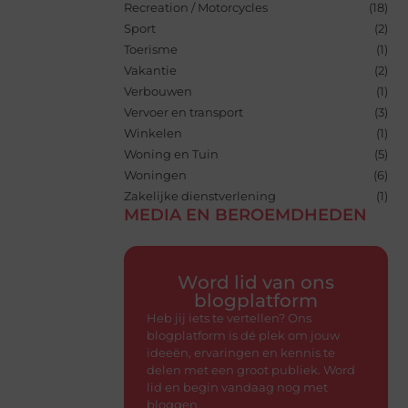
Recreation / Motorcycles
(18)
Sport
(2)
Toerisme
(1)
Vakantie
(2)
Verbouwen
(1)
Vervoer en transport
(3)
Winkelen
(1)
Woning en Tuin
(5)
Woningen
(6)
Zakelijke dienstverlening
(1)
MEDIA EN BEROEMDHEDEN
Word lid van ons
blogplatform
Heb jij iets te vertellen? Ons
blogplatform is dé plek om jouw
ideeën, ervaringen en kennis te
delen met een groot publiek. Word
lid en begin vandaag nog met
bloggen.