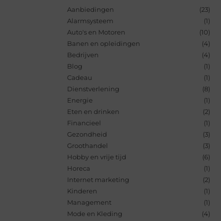
Aanbiedingen
(23)
Alarmsysteem
(1)
Auto's en Motoren
(10)
Banen en opleidingen
(4)
Bedrijven
(4)
Blog
(1)
Cadeau
(1)
Dienstverlening
(8)
Energie
(1)
Eten en drinken
(2)
Financieel
(1)
Gezondheid
(3)
Groothandel
(3)
Hobby en vrije tijd
(6)
Horeca
(1)
Internet marketing
(2)
Kinderen
(1)
Management
(1)
Mode en Kleding
(4)