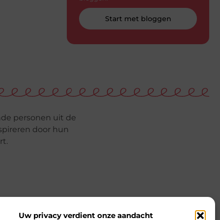
Start met bloggen
de personen uit de
nspireren door hun
t.
Uw privacy verdient onze aandacht