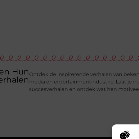
en Hun
Ontdek de inspirerende verhalen van beken
erhalen
media en entertainmentindustrie. Laat je i
succesverhalen en ontdek wat hen motiveer