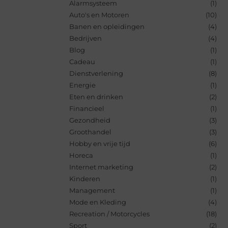
Alarmsysteem
(1)
Auto's en Motoren
(10)
Banen en opleidingen
(4)
Bedrijven
(4)
Blog
(1)
Cadeau
(1)
Dienstverlening
(8)
Energie
(1)
Eten en drinken
(2)
Financieel
(1)
Gezondheid
(3)
Groothandel
(3)
Hobby en vrije tijd
(6)
Horeca
(1)
Internet marketing
(2)
Kinderen
(1)
Management
(1)
Mode en Kleding
(4)
Recreation / Motorcycles
(18)
Sport
(2)