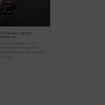
F1 seizoen, op het
schap na
g is om te snijden, de
is adembenemend en het
is ongeëvenaard. We hebben
ijk over