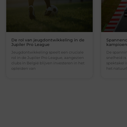
De rol van jeugdontwikkeling in de
Spannend 
Jupiler Pro League
kampioen
Jeugdontwikkeling speelt een cruciale
De spannin
rol in de Jupiler Pro League, aangezien
snelheid 
clubs in België blijven investeren in het
spektakel 
opleiden van
het natuurl