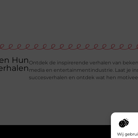
en Hun
Ontdek de inspirerende verhalen van beken
erhalen
media en entertainmentindustrie. Laat je i
succesverhalen en ontdek wat hen motiveer
Wij gebrui