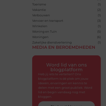
Toerisme
(1)
Vakantie
(2)
Verbouwen
(1)
Vervoer en transport
(3)
Winkelen
(1)
Woning en Tuin
(5)
Woningen
(6)
Zakelijke dienstverlening
(1)
MEDIA EN BEROEMDHEDEN
Word lid van ons
blogplatform
Heb jij iets te vertellen? Ons
blogplatform is dé plek om jouw
ideeën, ervaringen en kennis te
delen met een groot publiek. Word
lid en begin vandaag nog met
bloggen.