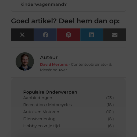
kinderwagenmand?
Goed artikel? Deel hem dan op:
X
Facebook
Pinterest
LinkedIn
Email
(Twitter)
Auteur
David Mertens
- Contentcoördinator &
Ideeënbouwer
Populaire Onderwerpen
Aanbiedingen
(23 )
Recreation / Motorcycles
(18 )
Auto’s en Motoren
(10 )
Dienstverlening
(8 )
Hobby en vrije tijd
(6 )