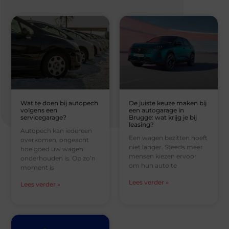
Wat te doen bij autopech
De juiste keuze maken bij
volgens een
een autogarage in
servicegarage?
Brugge: wat krijg je bij
leasing?
Autopech kan iedereen
Een wagen bezitten hoeft
overkomen, ongeacht
niet langer. Steeds meer
hoe goed uw wagen
mensen kiezen ervoor
onderhouden is. Op zo’n
om hun auto te
moment is
Lees verder »
Lees verder »