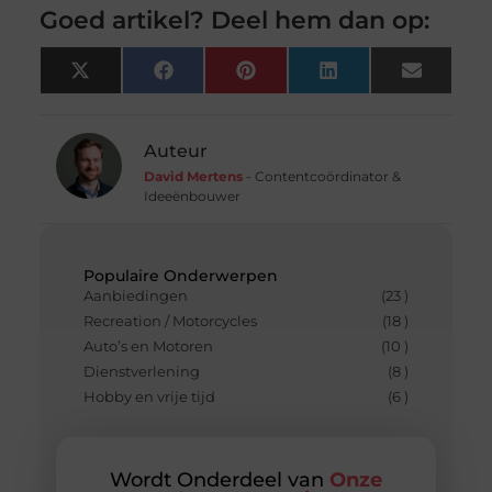
Goed artikel? Deel hem dan op:
X
Facebook
Pinterest
LinkedIn
Email
(Twitter)
Auteur
David Mertens
- Contentcoördinator &
Ideeënbouwer
Populaire Onderwerpen
Aanbiedingen
(23 )
Recreation / Motorcycles
(18 )
Auto’s en Motoren
(10 )
Dienstverlening
(8 )
Hobby en vrije tijd
(6 )
Wordt Onderdeel van
Onze