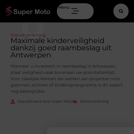
Menu
Dienstverlening
Maximale kinderveiligheid
dankzij goed raambeslag uit
Antwerpen
Wanneer u investeert in raambeslag in Antwerpen,
staat veiligheid vaak bovenaan uw prioriteitenlijst.
Voor zakelijke klanten die werken aan projecten voor
gezinnen, scholen of kinderopvangcentra is dit aspect
nog belangrijker.
Gepubliceerd door Super Moto
Dienstverlening