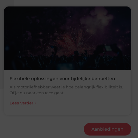
Flexibele oplossingen voor tijdelijke behoeften
Als motorliefhebber weet je hoe belangrijk flexibiliteit is.
Of je nu naar een race gaat,
Lees verder »
Aanbiedingen