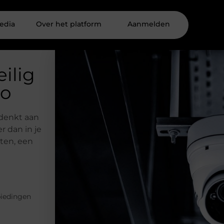
edia
Over het platform
Aanmelden
eilig
ro
 denkt aan
r dan in je
oten, een
iedingen