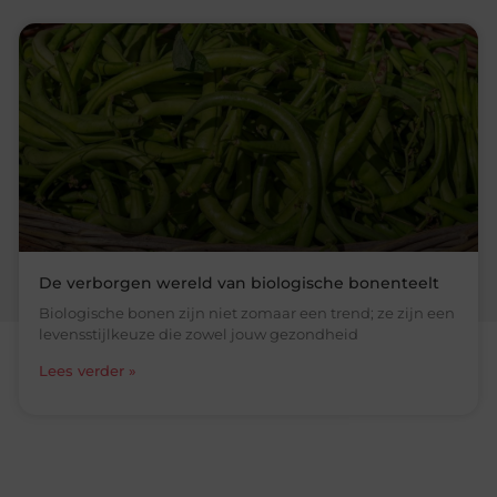
De verborgen wereld van biologische bonenteelt
Biologische bonen zijn niet zomaar een trend; ze zijn een
levensstijlkeuze die zowel jouw gezondheid
Lees verder »