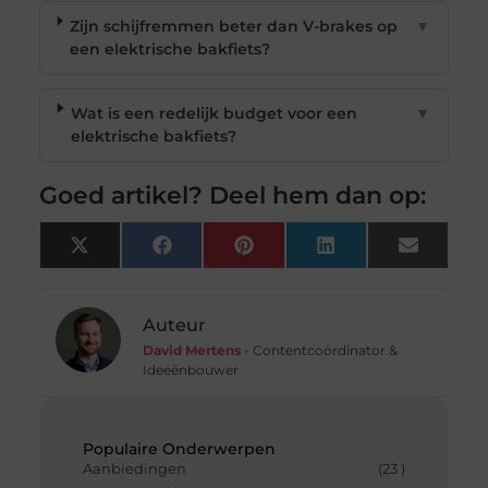
Zijn schijfremmen beter dan V-brakes op
▼
een elektrische bakfiets?
Wat is een redelijk budget voor een
▼
elektrische bakfiets?
Goed artikel? Deel hem dan op:
X
Facebook
Pinterest
LinkedIn
Email
(Twitter)
Auteur
David Mertens
- Contentcoördinator &
Ideeënbouwer
Populaire Onderwerpen
Aanbiedingen
(23 )