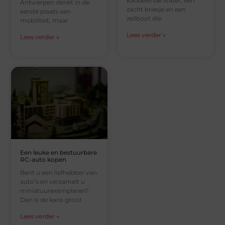
kabbelende water, een
Antwerpen denkt in de
zacht briesje en een
eerste plaats aan
zeilboot die
mobiliteit, maar
Lees verder »
Lees verder »
Een leuke en bestuurbare
RC-auto kopen
Bent u een liefhebber van
auto’s en verzamelt u
miniatuurexemplaren?
Dan is de kans groot
Lees verder »