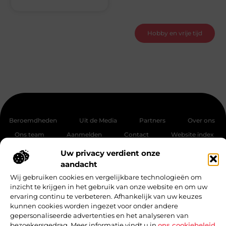
Hobby en vrije tijd
Beroemdheden
Uit de Media
Partners
Over ons
Ons team
Aanmelden
Contact
Website index
Cookiebeleid (EU)
Uw privacy verdient onze
Kwalitatieve backlinks: de sleutel tot een betere online zichtbaarheid
aandacht
Wij gebruiken cookies en vergelijkbare technologieën om
Manieren om geld te verdienen met jouw website
inzicht te krijgen in het gebruik van onze website en om uw
ervaring continu te verbeteren. Afhankelijk van uw keuzes
kunnen cookies worden ingezet voor onder andere
gepersonaliseerde advertenties en het analyseren van
Bericht
categorie
bezoekersgedrag. Meer informatie vindt u in
ons cookiebeleid
.