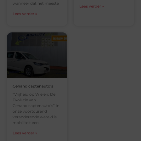
wanneer dat het meeste
Lees verder »
Lees verder »
Gehandicaptenauto's
“Vrijheid op Wielen: De
Evolutie van
Gehandicaptenauto’s” In
onze voortdurend
veranderende wereld is
mobiliteit een
Lees verder »