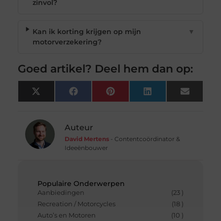
zinvol?
Kan ik korting krijgen op mijn
▼
motorverzekering?
Goed artikel? Deel hem dan op:
X
Facebook
Pinterest
LinkedIn
Email
(Twitter)
Auteur
David Mertens
- Contentcoördinator &
Ideeënbouwer
Populaire Onderwerpen
Aanbiedingen
(23 )
Recreation / Motorcycles
(18 )
Auto’s en Motoren
(10 )