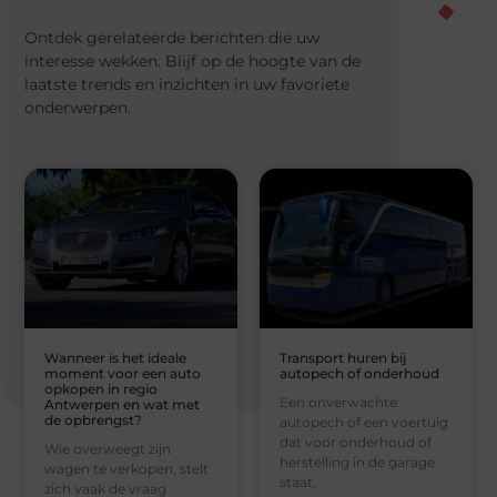
Ontdek gerelateerde berichten die uw
interesse wekken. Blijf op de hoogte van de
laatste trends en inzichten in uw favoriete
onderwerpen.
Wanneer is het ideale
Transport huren bij
moment voor een auto
autopech of onderhoud
opkopen in regio
Een onverwachte
Antwerpen en wat met
de opbrengst?
autopech of een voertuig
dat voor onderhoud of
Wie overweegt zijn
herstelling in de garage
wagen te verkopen, stelt
staat,
zich vaak de vraag