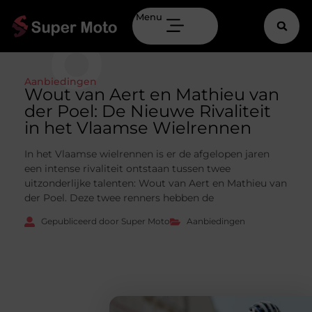
Menu
Aanbiedingen
Wout van Aert en Mathieu van
der Poel: De Nieuwe Rivaliteit
in het Vlaamse Wielrennen
In het Vlaamse wielrennen is er de afgelopen jaren
een intense rivaliteit ontstaan tussen twee
uitzonderlijke talenten: Wout van Aert en Mathieu van
der Poel. Deze twee renners hebben de
Gepubliceerd door Super Moto
Aanbiedingen