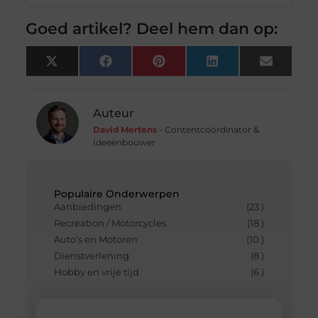
Goed artikel? Deel hem dan op:
X
Facebook
Pinterest
LinkedIn
Email
(Twitter)
Auteur
David Mertens
- Contentcoördinator &
Ideeënbouwer
Populaire Onderwerpen
Aanbiedingen
(23 )
Recreation / Motorcycles
(18 )
Auto’s en Motoren
(10 )
Dienstverlening
(8 )
Hobby en vrije tijd
(6 )