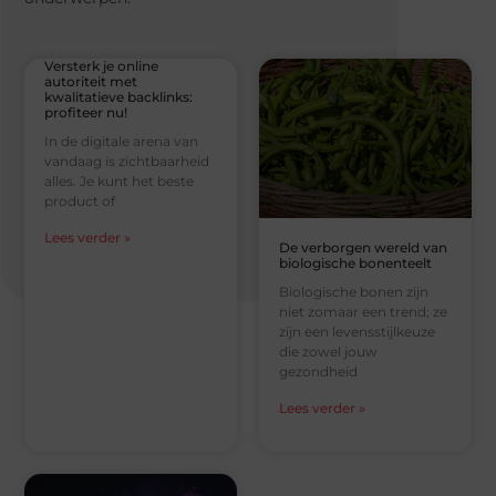
Versterk je online
autoriteit met
kwalitatieve backlinks:
profiteer nu!
In de digitale arena van
vandaag is zichtbaarheid
alles. Je kunt het beste
product of
Lees verder »
De verborgen wereld van
biologische bonenteelt
Biologische bonen zijn
niet zomaar een trend; ze
zijn een levensstijlkeuze
die zowel jouw
gezondheid
Lees verder »